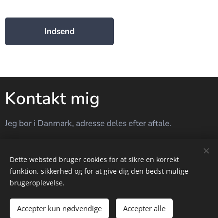
Indsend
Kontakt mig
Jeg bor i Danmark, adresse deles efter aftale.
Skriv til mig med det du ønsker behandling eller om
en længere besked brug mailen. Jeg tager ikke opkald
Dette websted bruger cookies for at sikre en korrekt
uden aftale.
funktion, sikkerhed og for at give dig den bedst mulige
+45 60135578
brugeroplevelse.
Accepter kun nødvendige
Accepter alle
Cookies